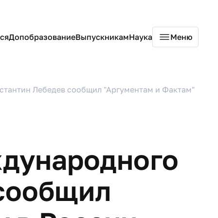
ся
Допобразование
Выпускникам
Наука
Меню
тантин Лебедев сообщил "Аргументам и Фактам"
ждународного
 сообщил