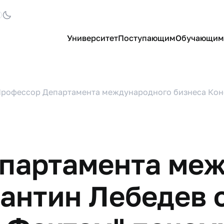
Университет
Поступающим
Обучающим
рофессор Департамента международного бизнеса Конс
партамента ме
тантин Лебедев