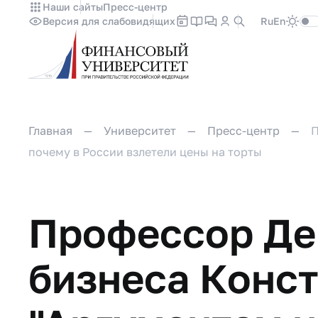
Наши сайты
Пресс-центр
Версия для слабовидящих
Ru
En
Главная
Университет
Пресс-центр
П
почему в России взлетели цены на торты
Профессор Де
бизнеса Конс