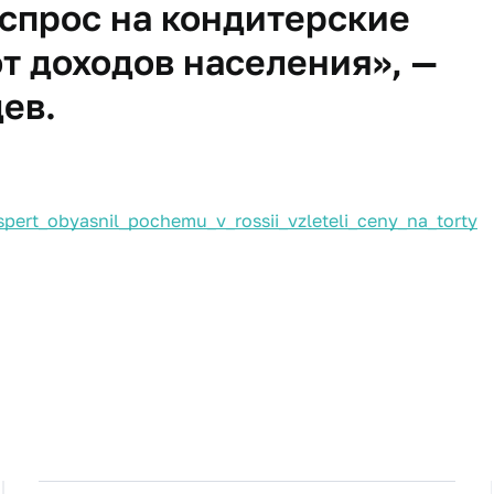
спрос на кондитерские
от доходов населения», —
ев.
pert_obyasnil_pochemu_v_rossii_vzleteli_ceny_na_torty​