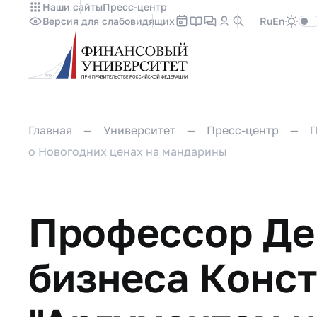
Наши сайты
Пресс-центр
Версия для слабовидящих
Ru
En
Главная
Университет
Пресс-центр
П
о Новогодних ценах на мандарины
Профессор Де
бизнеса Конс