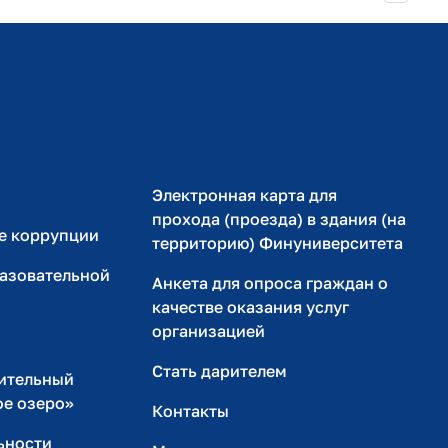
Министерство просвещения РФ
Министерство науки и высшего образования РФ
Электронная карта для
прохода (проезда) в здания (на
е коррупции
территорию) Финуниверситета
разовательной
Анкета для опроса граждан о
качестве оказания услуг
организацией
Стать дарителем
ительный
ое озеро»
Контакты
ьности