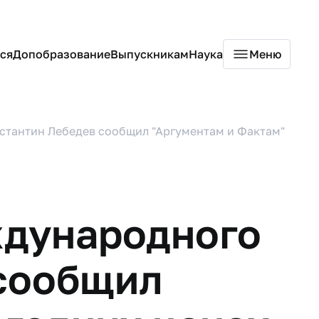
ся
Допобразование
Выпускникам
Наука
Меню
тантин Лебедев сообщил "Аргументам и Фактам"
ждународного
 сообщил