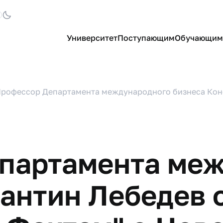
Университет
Поступающим
Обучающим
рофессор Департамента международного бизнеса Конс
партамента ме
тантин Лебедев