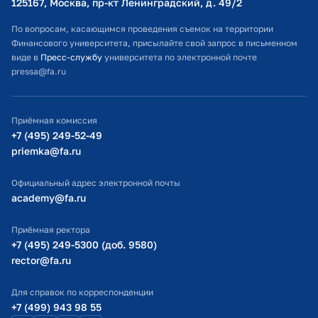
125167, Москва, пр-кт Ленинградский, д. 49/2​
Расписание занятий
По вопросам, касающимся проведения съемок на территории
Финансового университета, присылайте свой запрос в письменном
Студенческий офис
виде в
Пресс-службу
университета по электронной почте
pressa@fa.ru
Официальный адрес электронной почты
ИТ-поддержка
Приёмная комиссия
Министерство просвещения РФ
+7 (495) 249-52-49
priemka@fa.ru
Министерство науки и высшего образования РФ
Официальный адрес электронной почты
academy@fa.ru
Приёмная ректора
+7 (495) 249-5300 (доб. 9580)
rector@fa.ru
Для справок по корреспонденции
+7 (499) 943 98 55