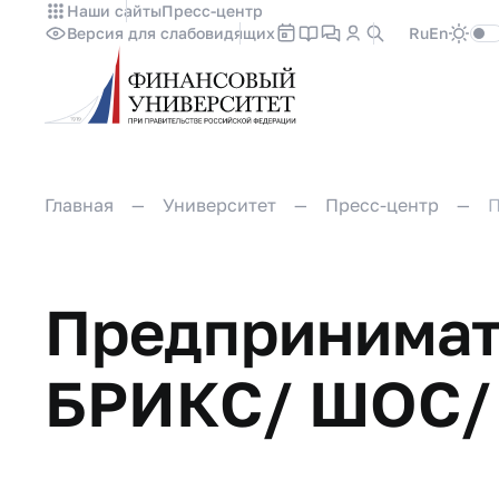
Наши сайты
Пресс-центр
Версия для слабовидящих
Ru
En
Главная
Университет
Пресс-центр
П
Предпринимат
БРИКС/ ШОС/