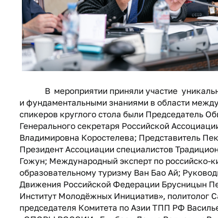
В мероприятии приняли участие уникальны
и фундаментальными знаниями в области между
спикеров круглого стола были Председатель О
Генерального секретаря Российской Ассоциац
Владимировна Коростелева; Представитель Пек
Президент Ассоциации специалистов Традицио
Гожун; Международный эксперт по российско-к
образовательному туризму Ван Бао Ай; Руково
Движения Российской Федерации Брусницын Пе
Институт Молодёжных Инициатив», политолог С
председателя Комитета по Азии ТПП РФ Василь