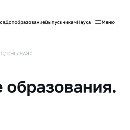
ся
Допобразование
Выпускникам
Наука
Меню
ОС/ СНГ/ ЕАЭС
 образования.