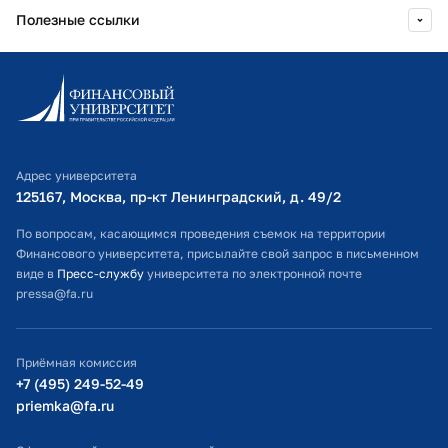
Полезные ссылки
Информационно-образовательный портал
Личный кабинет поступающего
Библиотечно-информационный комплекс
Адрес университета
Оплата обучения
125167, Москва, пр-кт Ленинградский, д. 49/2​
Расписание занятий
По вопросам, касающимся проведения съемок на территории
Финансового университета, присылайте свой запрос в письменном
Студенческий офис
виде в
Пресс-службу
университета по электронной почте
pressa@fa.ru
Официальный адрес электронной почты
ИТ-поддержка
Приёмная комиссия
Министерство просвещения РФ
+7 (495) 249-52-49
priemka@fa.ru
Министерство науки и высшего образования РФ