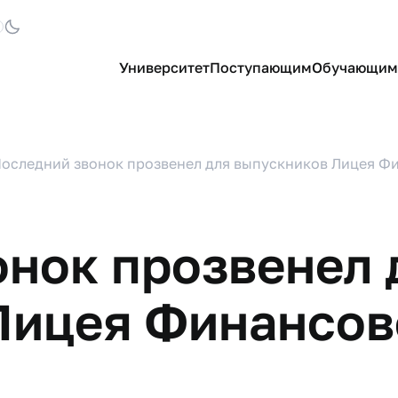
Университет
Поступающим
Обучающим
оследний звонок прозвенел для выпускников Лицея Ф
онок прозвенел 
Лицея Финансов