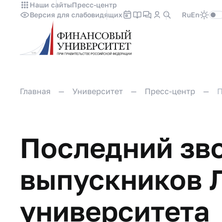
Наши сайты
Пресс-центр
Версия для слабовидящих
Ru
En
Главная
Университет
Пресс-центр
П
Последний зв
выпускников 
университета