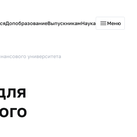
ся
Допобразование
Выпускникам
Наука
Меню
инансового университета
для
ого