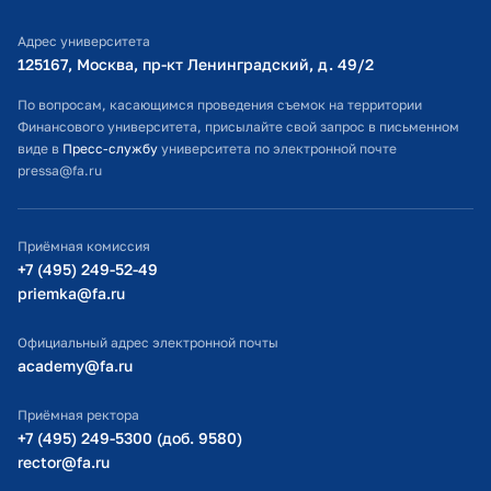
Библиотечно-информационный комплекс
Адрес университета
Оплата обучения
125167, Москва, пр-кт Ленинградский, д. 49/2​
Расписание занятий
По вопросам, касающимся проведения съемок на территории
Финансового университета, присылайте свой запрос в письменном
Студенческий офис
виде в
Пресс-службу
университета по электронной почте
pressa@fa.ru
Официальный адрес электронной почты
ИТ-поддержка
Приёмная комиссия
Министерство просвещения РФ
+7 (495) 249-52-49
priemka@fa.ru
Министерство науки и высшего образования РФ
Официальный адрес электронной почты
academy@fa.ru
Приёмная ректора
+7 (495) 249-5300 (доб. 9580)
rector@fa.ru