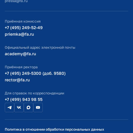
pressa@fa.ru
Официальный адрес электронной почты
ИТ-поддержка
Приёмная комиссия
Министерство просвещения РФ
+7 (495) 249-52-49
priemka@fa.ru
Министерство науки и высшего образования РФ
Официальный адрес электронной почты
academy@fa.ru
Приёмная ректора
+7 (495) 249-5300 (доб. 9580)
rector@fa.ru
Для справок по корреспонденции
+7 (499) 943 98 55
Политика в отношении обработки персональных данных