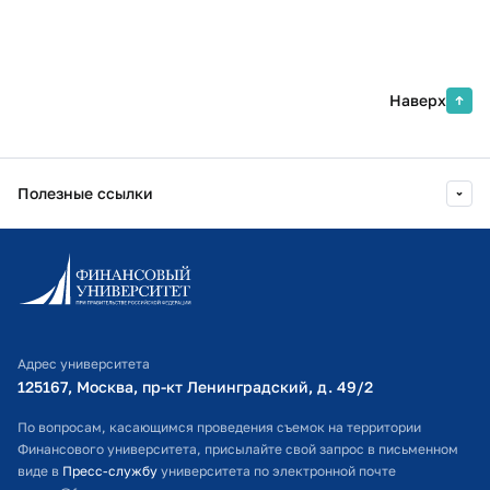
Наверх
Полезные ссылки
Информационно-образовательный портал
Личный кабинет поступающего
Библиотечно-информационный комплекс
Адрес университета
Оплата обучения
125167, Москва, пр-кт Ленинградский, д. 49/2​
Расписание занятий
По вопросам, касающимся проведения съемок на территории
Финансового университета, присылайте свой запрос в письменном
Студенческий офис
виде в
Пресс-службу
университета по электронной почте