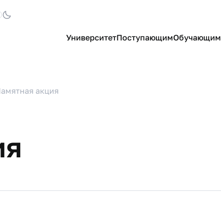
Университет
Поступающим
Обучающим
амятная акция
ия