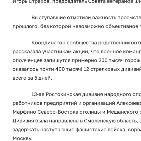
Игорь Страхов, председатель Совета ветеранов Ф
Выступавшие отметили важность преемственн
прошлого, без которой невозможно объективное
Координатор сообщества родственников бойц
рассказала участникам акции, что военное команд
ополченцев запишутся примерно 200 тысяч горож
оказалось почти 400 тысяч! 12 стрелковых дивизи
всего за 5 дней.
13-ая Ростокинская дивизия народного ополч
работников предприятий и организаций Алексеевс
Марфино Северо-Востока столицы и Мещанского р
Дивизия была направлена в Смоленскую область, 
задержать наступающие фашистские войска, сорв
Москву.