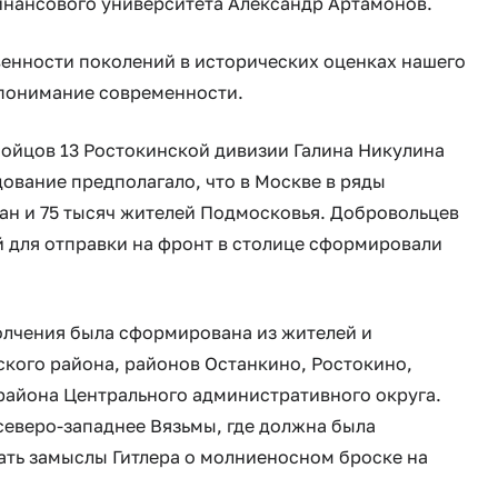
инансового университета Александр Артамонов.
ости поколений в исторических оценках нашего
 понимание современности.
ов 13 Ростокинской дивизии Галина Никулина
ование предполагало, что в Москве в ряды
ан и 75 тысяч жителей Подмосковья. Добровольцев
й для отправки на фронт в столице сформировали
ения была сформирована из жителей и
кого района, районов Останкино, Ростокино,
айона Центрального административного округа.
северо-западнее Вязьмы, где должна была
ать замыслы Гитлера о молниеносном броске на