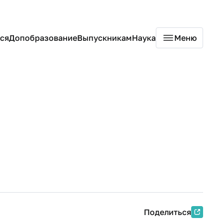
ся
Допобразование
Выпускникам
Наука
Меню
Поделиться