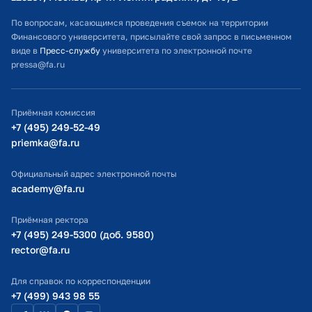
Расписание занятий
По вопросам, касающимся проведения съемок на территории
Финансового университета, присылайте свой запрос в письменном
Студенческий офис
виде в
Пресс-службу
университета по электронной почте
pressa@fa.ru
Официальный адрес электронной почты
ИТ-поддержка
Приёмная комиссия
Министерство просвещения РФ
+7 (495) 249-52-49
priemka@fa.ru
Министерство науки и высшего образования РФ
Официальный адрес электронной почты
academy@fa.ru
Приёмная ректора
+7 (495) 249-5300 (доб. 9580)
rector@fa.ru
Для справок по корреспонденции
+7 (499) 943 98 55