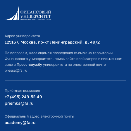
Информационно-образовательный портал
Личный кабинет поступающего
Библиотечно-информационный комплекс
Адрес университета
Оплата обучения
125167, Москва, пр-кт Ленинградский, д. 49/2​
Расписание занятий
По вопросам, касающимся проведения съемок на территории
Финансового университета, присылайте свой запрос в письменном
Студенческий офис
виде в
Пресс-службу
университета по электронной почте
pressa@fa.ru
Официальный адрес электронной почты
ИТ-поддержка
Приёмная комиссия
Министерство просвещения РФ
+7 (495) 249-52-49
priemka@fa.ru
Министерство науки и высшего образования РФ
Официальный адрес электронной почты
academy@fa.ru