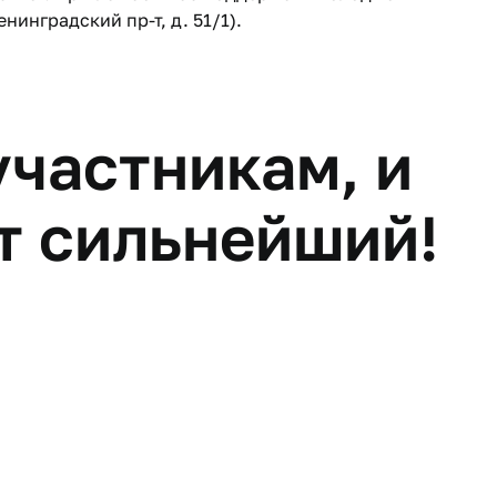
енинградский пр-т, д. 51/1).
участникам, и
т сильне​йший!