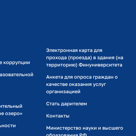
Министерство просвещения РФ
Министерство науки и высшего образования РФ
Электронная карта для
прохода (проезда) в здания (на
е коррупции
территорию) Финуниверситета
разовательной
Анкета для опроса граждан о
качестве оказания услуг
организацией
Стать дарителем
ительный
ое озеро»
Контакты
ьности
Министерство науки и высшего
образования РФ