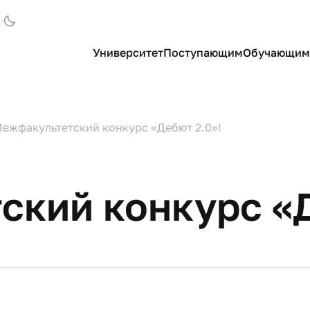
Университет
Поступающим
Обучающим
ежфакультетский конкурс «Дебют 2.0»!
кий конкурс «Д