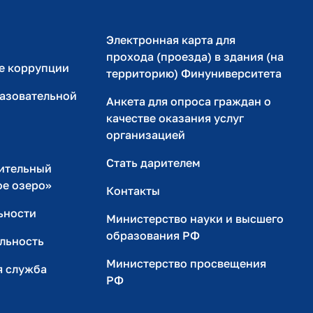
Электронная карта для
прохода (проезда) в здания (на
е коррупции
территорию) Финуниверситета
разовательной
Анкета для опроса граждан о
качестве оказания услуг
организацией
Стать дарителем
ительный
ое озеро»
Контакты
ьности
Министерство науки и высшего
образования РФ
льность
Министерство просвещения
я служба
РФ