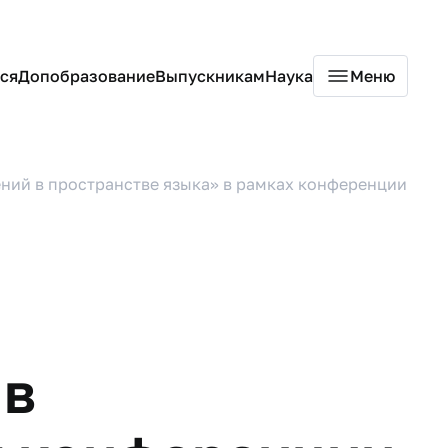
ся
Допобразование
Выпускникам
Наука
Меню
ний в пространстве языка» в рамках конференции
 в