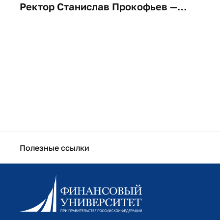
Ректор Станислав Прокофьев —
абитуриентам: начинаем новый путь
вместе
Полезные ссылки
Информационно-образовательный портал
Личный кабинет поступающего
Библиотечно-информационный комплекс