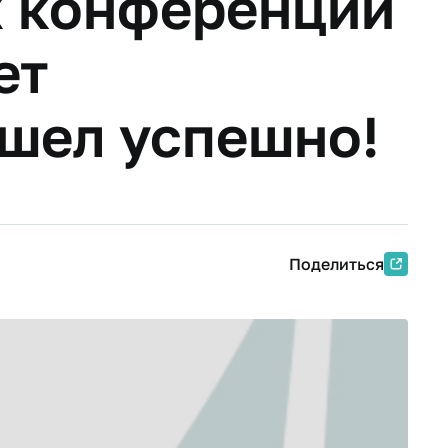
х конференции
ет
шел успешно!
Поделиться