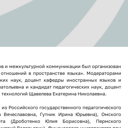
ов и межкультурной коммуникации был организован
 отношений в пространстве языка». Модераторами
ских наук, доцент кафедры иностранных языков и
тольевна и кандидат педагогических наук, доцент
 технологий Щавелева Екатерина Николаевна.
и из Российского государственного педагогического
а Вячеславовна, Гутник Ирина Юрьевна), Омского
тета (Дроботенко Юлия Борисовна), Пермского
митрий Валерьевич), Финансового университета при