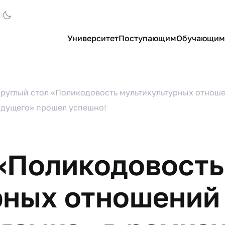
Университет
Поступающим
Обучающим
руглый стол «Поликодовость мультикультурных отноше
удущего» прошел успешно!
 «Поликодовость
рных отношений