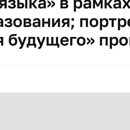
языка» в рамка
зования; портр
я будущего» про