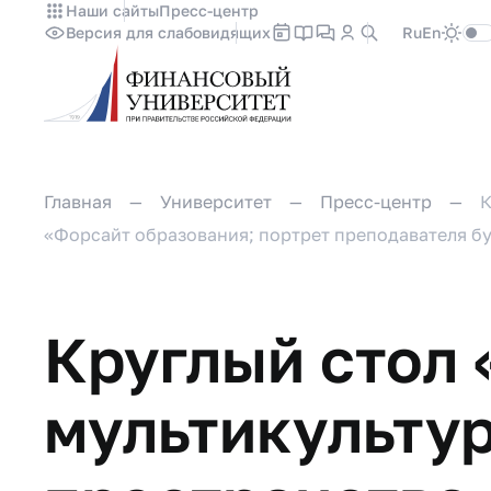
Наши сайты
Пресс-центр
Версия для слабовидящих
Ru
En
Главная
Университет
Пресс-центр
К
«Форсайт образования; портрет преподавателя б
Круглый стол
мультикульту