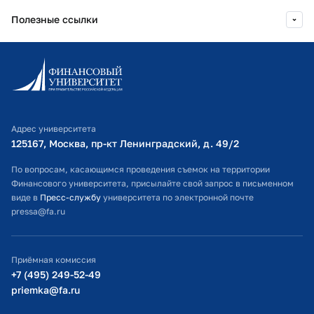
Полезные ссылки
Информационно-образовательный портал
Личный кабинет поступающего
Библиотечно-информационный комплекс
Адрес университета
Оплата обучения
125167, Москва, пр-кт Ленинградский, д. 49/2​
Расписание занятий
По вопросам, касающимся проведения съемок на территории
Финансового университета, присылайте свой запрос в письменном
Студенческий офис
виде в
Пресс-службу
университета по электронной почте
pressa@fa.ru
Официальный адрес электронной почты
ИТ-поддержка
Приёмная комиссия
Министерство просвещения РФ
+7 (495) 249-52-49
priemka@fa.ru
Министерство науки и высшего образования РФ