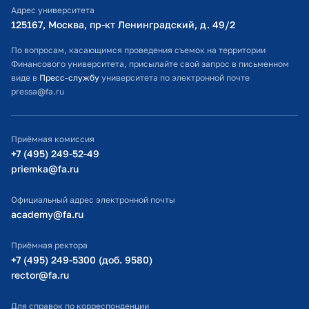
Адрес университета
Оплата обучения
125167, Москва, пр-кт Ленинградский, д. 49/2​
Расписание занятий
По вопросам, касающимся проведения съемок на территории
Финансового университета, присылайте свой запрос в письменном
Студенческий офис
виде в
Пресс-службу
университета по электронной почте
pressa@fa.ru
Официальный адрес электронной почты
ИТ-поддержка
Приёмная комиссия
Министерство просвещения РФ
+7 (495) 249-52-49
priemka@fa.ru
Министерство науки и высшего образования РФ
Официальный адрес электронной почты
academy@fa.ru
Приёмная ректора
+7 (495) 249-5300 (доб. 9580)
rector@fa.ru
Для справок по корреспонденции