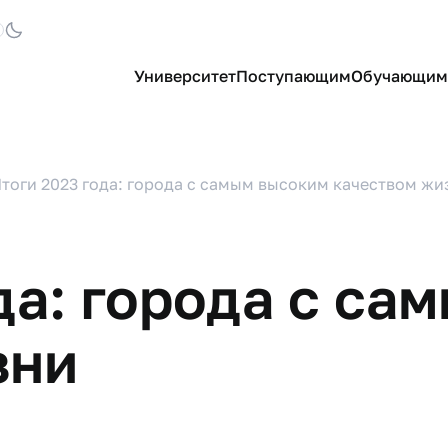
Университет
Поступающим
Обучающим
тоги 2023 года: города с самым высоким качеством жи
да: города с са
зни