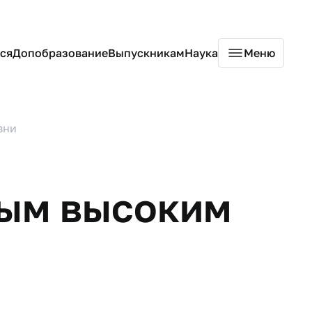
ся
Допобразование
Выпускникам
Наука
Меню
зни
мым высоким