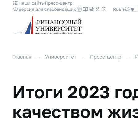
Наши сайты
Пресс-центр
Версия для слабовидящих
Ru
En
Главная
Университет
Пресс-центр
И
Итоги 2023 го
качеством жи