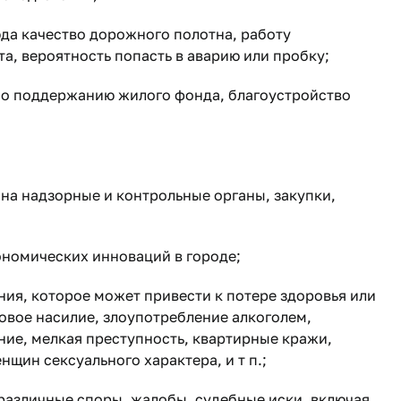
да качество дорожного полотна, работу
а, вероятность попасть в аварию или пробку;
по поддержанию жилого фонда, благоустройство
 на надзорные и контрольные органы, закупки,
ономических инноваций в городе;
ия, которое может привести к потере здоровья или
вое насилие, злоупотребление алкоголем,
ие, мелкая преступность, квартирные кражи,
щин сексуального характера, и т п.;
азличные споры, жалобы, судебные иски, включая