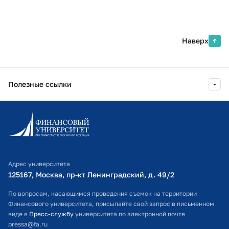
Наверх
Полезные ссылки
Информационно-образовательный портал
Личный кабинет поступающего
Библиотечно-информационный комплекс
Адрес университета
Оплата обучения
125167, Москва, пр-кт Ленинградский, д. 49/2​
Расписание занятий
По вопросам, касающимся проведения съемок на территории
Финансового университета, присылайте свой запрос в письменном
Студенческий офис
виде в
Пресс-службу
университета по электронной почте
pressa@fa.ru
Официальный адрес электронной почты