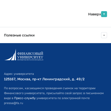
Наверх
Полезные ссылки
Информационно-образовательный портал
Личный кабинет поступающего
Библиотечно-информационный комплекс
Адрес университета
Оплата обучения
125167, Москва, пр-кт Ленинградский, д. 49/2​
Расписание занятий
По вопросам, касающимся проведения съемок на территории
Финансового университета, присылайте свой запрос в письменном
Студенческий офис
виде в
Пресс-службу
университета по электронной почте
pressa@fa.ru
Официальный адрес электронной почты