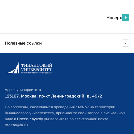
Наверх
Полезные ссылки
Информационно-образовательный портал
Личный кабинет поступающего
Библиотечно-информационный комплекс
Адрес университета
Оплата обучения
125167, Москва, пр-кт Ленинградский, д. 49/2​
Расписание занятий
По вопросам, касающимся проведения съемок на территории
Финансового университета, присылайте свой запрос в письменном
Студенческий офис
виде в
Пресс-службу
университета по электронной почте
pressa@fa.ru
Официальный адрес электронной почты