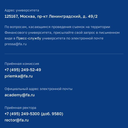
Библиотечно-информационный комплекс
Адрес университета
Оплата обучения
125167, Москва, пр-кт Ленинградский, д. 49/2​
Расписание занятий
По вопросам, касающимся проведения съемок на территории
Финансового университета, присылайте свой запрос в письменном
Студенческий офис
виде в
Пресс-службу
университета по электронной почте
pressa@fa.ru
Официальный адрес электронной почты
ИТ-поддержка
Приёмная комиссия
Министерство просвещения РФ
+7 (495) 249-52-49
priemka@fa.ru
Министерство науки и высшего образования РФ
Официальный адрес электронной почты
academy@fa.ru
Приёмная ректора
+7 (495) 249-5300 (доб. 9580)
rector@fa.ru