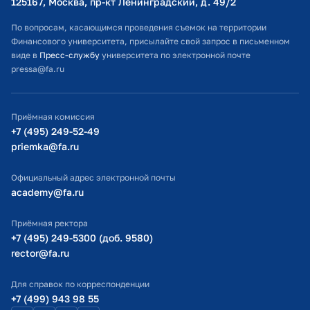
125167, Москва, пр-кт Ленинградский, д. 49/2​
Расписание занятий
По вопросам, касающимся проведения съемок на территории
Финансового университета, присылайте свой запрос в письменном
Студенческий офис
виде в
Пресс-службу
университета по электронной почте
pressa@fa.ru
Официальный адрес электронной почты
ИТ-поддержка
Приёмная комиссия
Министерство просвещения РФ
+7 (495) 249-52-49
priemka@fa.ru
Министерство науки и высшего образования РФ
Официальный адрес электронной почты
academy@fa.ru
Приёмная ректора
+7 (495) 249-5300 (доб. 9580)
rector@fa.ru
Для справок по корреспонденции
+7 (499) 943 98 55