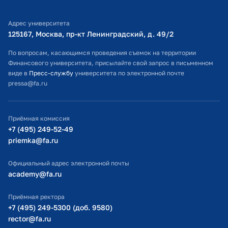
Библиотечно-информационный комплекс
Адрес университета
Оплата обучения
125167, Москва, пр-кт Ленинградский, д. 49/2​
Расписание занятий
По вопросам, касающимся проведения съемок на территории
Финансового университета, присылайте свой запрос в письменном
Студенческий офис
виде в
Пресс-службу
университета по электронной почте
pressa@fa.ru
Официальный адрес электронной почты
ИТ-поддержка
Приёмная комиссия
Министерство просвещения РФ
+7 (495) 249-52-49
priemka@fa.ru
Министерство науки и высшего образования РФ
Официальный адрес электронной почты
academy@fa.ru
Приёмная ректора
+7 (495) 249-5300 (доб. 9580)
rector@fa.ru