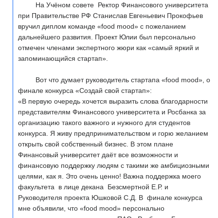
На Учёном совете Ректор Финансового университета
при Правительстве РФ Станислав Евгеньевич Прокофьев
вручил диплом команде «food mood» с пожеланием
дальнейшего развития. Проект Юлии был персонально
отмечен членами экспертного жюри как «самый яркий и
запоминающийся стартап».
Вот что думает руководитель стартапа «food mood», о
финале конкурса «Создай свой стартап»:
«В первую очередь хочется выразить слова благодарности
представителям Финансового университета и Росбанка за
организацию такого важного и нужного для студентов
конкурса. Я живу предпринимательством и горю желанием
открыть свой собственный бизнес. В этом плане
Финансовый университет даёт все возможности и
финансовую поддержку людям с такими же амбициозными
целями, как я. Это очень ценно! Важна поддержка моего
факультета в лице декана Безсмертной Е.Р. и
Руководителя проекта Юшковой С.Д. В финале конкурса
мне объявили, что «food mood» персонально