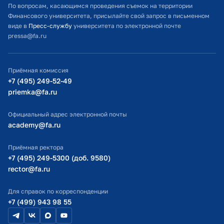
Расписание занятий
По вопросам, касающимся проведения съемок на территории
Финансового университета, присылайте свой запрос в письменном
Студенческий офис
виде в
Пресс-службу
университета по электронной почте
pressa@fa.ru
Официальный адрес электронной почты
ИТ-поддержка
Приёмная комиссия
Министерство просвещения РФ
+7 (495) 249-52-49
priemka@fa.ru
Министерство науки и высшего образования РФ
Официальный адрес электронной почты
academy@fa.ru
Приёмная ректора
+7 (495) 249-5300 (доб. 9580)
rector@fa.ru
Для справок по корреспонденции
+7 (499) 943 98 55