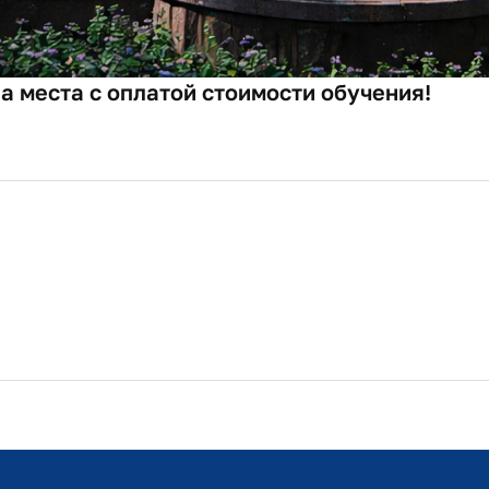
ИТ-поддержка
Университет
Сервисы
Поступающим
Противодействи
Обучающимся
Сведения об об
организации
Выпускникам
Личный кабинет
Дополнительное образование
Учебно-оздоров
Наука
комплекс «Лесн
Работникам и соискателям
Программа лоял
Международная деятельность
Проектная деяте
Филиалы
Психологическа