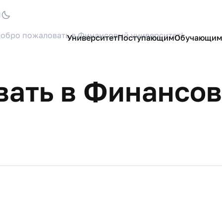
Университет
Поступающим
Обучающим
обро пожаловать в Финансовый университет!
вать в Финансо