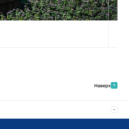
Электронная карта для
прохода (проезда) в здания (на
е коррупции
территорию) Финуниверситета
разовательной
Анкета для опроса граждан о
качестве оказания услуг
организацией
Стать дарителем
ительный
ое озеро»
Контакты
ьности
Министерство науки и высшего
образования РФ
льность
Министерство просвещения
я служба
РФ