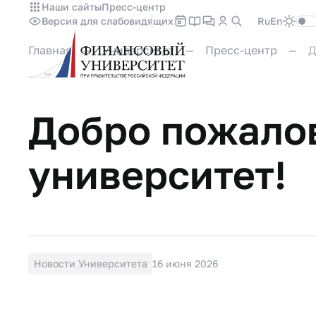
Наши сайты
Пресс-центр
Версия для слабовидящих
Ru
En
Главная
Университет
Пресс-центр
Д
Добро пожало
университет!