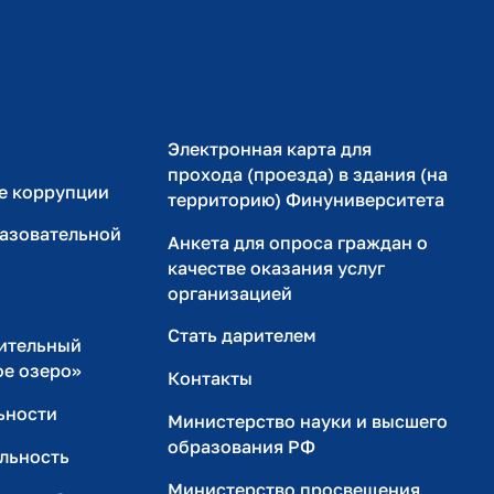
с электронной
Приёмная ректора
+7 (495) 249-5300 (доб. 9580)
rector@fa.ru
ательна
Финансовый университет © ® 1998-2026