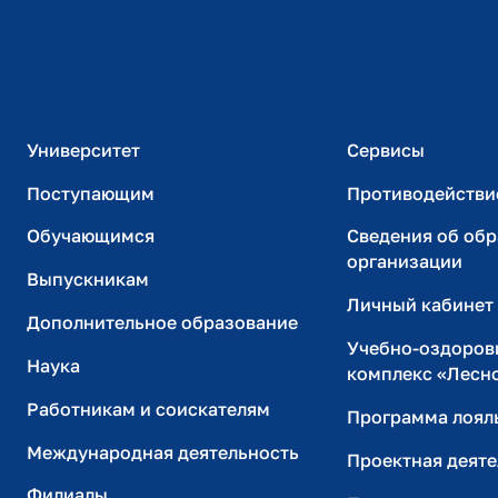
Приёмная комиссия
Официальный адре
+7 (495) 249-52-49
почты
academy@fa.ru
priemka@fa.ru
Для справок по корреспонденции
+7 (499) 943 98 55
При использовании материалов сайта ссылка на источник обяз