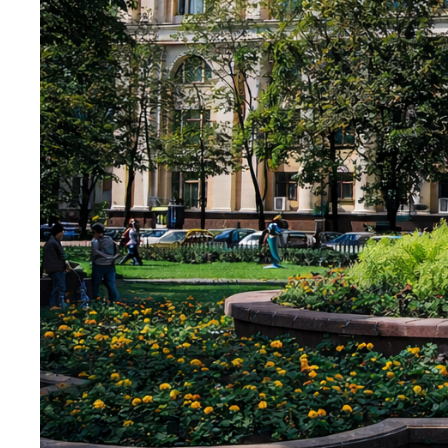
Важная информация для
поступающих на места с оплатой
стоимости обучения!
Полезные ссылки
Информационно-образовательный портал
Личный кабинет поступающего
Библиотечно-информационный комплекс