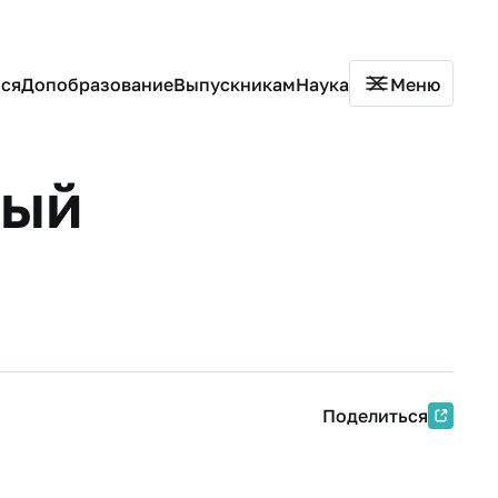
ся
Допобразование
Выпускникам
Наука
Меню
вый