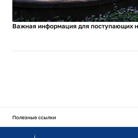
Оплата обучения
Адрес университета
125167, Москва, пр-кт Ленинградский,
д. 49/2​
По вопросам, касающимся проведения
съемок на территории Финансового
университета, присылайте свой запрос в
письменном виде в
Пресс-службу
университета по электронной почте
pressa@fa.ru