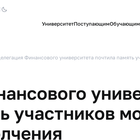
Университет
Поступающим
Обучающим
елегация Финансового университета почтила память у
нансового унив
ь участников м
олчения