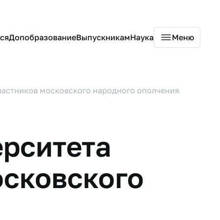
ся
Допобразование
Выпускникам
Наука
Меню
частников московского народного ополчения
ерситета
осковского