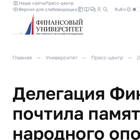
Наши сайты
Пресс-центр
Версия для слабовидящих
Ru
En
Главная
Университет
Пресс-центр
Д
Делегация Фи
почтила памят
народного оп