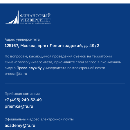
Информационно-образовательный портал
Личный кабинет поступающего
Библиотечно-информационный комплекс
Адрес университета
Оплата обучения
125167, Москва, пр-кт Ленинградский, д. 49/2​
Расписание занятий
По вопросам, касающимся проведения съемок на территории
Финансового университета, присылайте свой запрос в письменном
Студенческий офис
виде в
Пресс-службу
университета по электронной почте
pressa@fa.ru
Официальный адрес электронной почты
ИТ-поддержка
Приёмная комиссия
Министерство просвещения РФ
+7 (495) 249-52-49
priemka@fa.ru
Министерство науки и высшего образования РФ
Официальный адрес электронной почты
academy@fa.ru