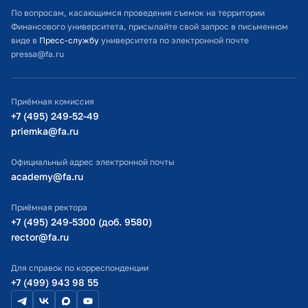
переподготовки работников
высокие показатели в труде и в
Расписание занятий
По вопросам, касающимся проведения съемок на территории
Финансовый университет при
связи с 93-й годовщиной со дня
Финансового университета, присылайте свой запрос в письменном
Студенческий офис
Правительстве РФ
создания Финансового
виде в
Пресс-службу
университета по электронной почте
университета
pressa@fa.ru
Официальный адрес электронной почты
2022 г.
Руководитель в университете:
ИТ-поддержка
личностный стиль руководителя
Приёмная комиссия
как инструмент эффективного
Министерство просвещения РФ
+7 (495) 249-52-49
управления. Формирование
priemka@fa.ru
управленческого мышления в
Министерство науки и высшего образования РФ
процессе профессионального и
Официальный адрес электронной почты
должностного развития
academy@fa.ru
Финансовый Университет при
Правительстве РФ
Приёмная ректора
+7 (495) 249-5300 (доб. 9580)
rector@fa.ru
2020 г.
Современные информационно-
коммуникационные технологии в
Для справок по корреспонденции
образовательной организации
+7 (499) 943 98 55
Институт повышения квалификации
и профессиональной