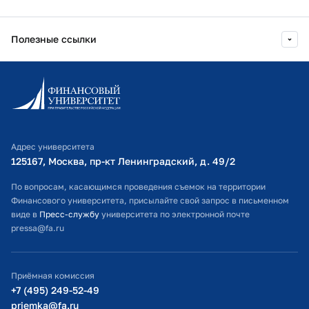
Правительстве РФ
Полезные ссылки
2025 г.
Оказание первой помощи в
образовательной организации
Финансовый Университет при
Информационно-образовательный портал
Правительстве РФ
Личный кабинет поступающего
2025 г.
Библиотечно-информационный комплекс
Особенности организации
образовательного процесса и
Адрес университета
Оплата обучения
доступной среды для обучающихся
125167, Москва, пр-кт Ленинградский, д. 49/2​
с инвалидностью и ограниченными
Расписание занятий
По вопросам, касающимся проведения съемок на территории
возможностями здоровья в
Финансового университета, присылайте свой запрос в письменном
образоват
Студенческий офис
виде в
Пресс-службу
университета по электронной почте
Финансовый Университет при
pressa@fa.ru
Официальный адрес электронной почты
Правительстве РФ
ИТ-поддержка
Приёмная комиссия
2025 г.
Путь к интеллекту 11
Министерство просвещения РФ
+7 (495) 249-52-49
Финансовый Университет при
priemka@fa.ru