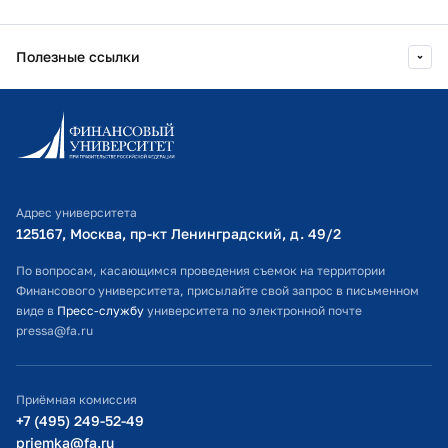
1 977 г.
Уфимский авиационный институт
0099 г.
Почетная грамота Министерства
2024 г.
Правовые и организационные
им.Орджоникидзе , Инженер-
образования Республики
Полезные ссылки
основы профилактики коррупции
электромеханик
Башкортостан
Финансовый Университет при
Автоматизация и комплексная
Правительстве РФ
механизация машиностроения
Информационно-образовательный портал
Личный кабинет поступающего
2024 г.
Создание электронных курсов: от
Библиотечно-информационный комплекс
теории к практике 2
Адрес университета
Финансовый Университет при
Оплата обучения
125167, Москва, пр-кт Ленинградский, д. 49/2​
Правительстве РФ
Расписание занятий
По вопросам, касающимся проведения съемок на территории
Финансового университета, присылайте свой запрос в письменном
2024 г.
Инновации в педагогике,
Студенческий офис
виде в
Пресс-службу
университета по электронной почте
психологии, методиках
pressa@fa.ru
преподавания в современной
Официальный адрес электронной почты
высшей школе 2
ИТ-поддержка
Финансовый Университет при
Приёмная комиссия
Правительстве РФ
Министерство просвещения РФ
+7 (495) 249-52-49
priemka@fa.ru