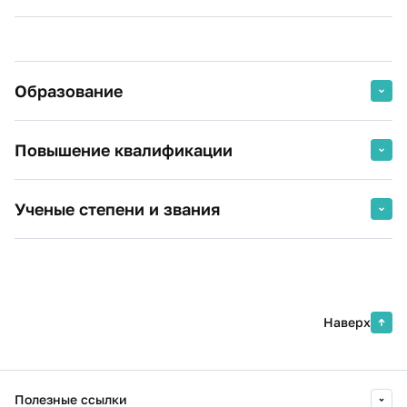
Образование
2000 г.
Ульяновский государственный
Повышение квалификации
университет, экономист
Финансы и кредит
2026 г.
Разработка учебных материалов с
Ученые степени и звания
использованием технологий
искусственного интеллекта
Кандидат экономических наук
Финансовый Университет при
Правительстве РФ
Наверх
2026 г.
Современное управление
проектами: реалии, перспективы,
особенности Финансового
университета
Полезные ссылки