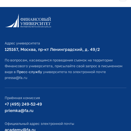
Финансовый Университет при
Правительстве РФ
Информационно-образовательный портал
2026 г.
Гибкое мышление педагога в
Личный кабинет поступающего
цифровой эпохе
Библиотечно-информационный комплекс
Финансовый Университет при
Адрес университета
Правительстве РФ
Оплата обучения
125167, Москва, пр-кт Ленинградский, д. 49/2​
Расписание занятий
По вопросам, касающимся проведения съемок на территории
2026 г.
Медиа-компетенции: от текста до
Финансового университета, присылайте свой запрос в письменном
телеэфира
Студенческий офис
виде в
Пресс-службу
университета по электронной почте
Финансовый Университет при
pressa@fa.ru
Официальный адрес электронной почты
Правительстве РФ
ИТ-поддержка
Приёмная комиссия
2025 г.
Медиа-компетенции: от текста до
Министерство просвещения РФ
+7 (495) 249-52-49
телеэфира
priemka@fa.ru
Финансовый Университет при
Министерство науки и высшего образования РФ
Правительстве РФ
Официальный адрес электронной почты
academy@fa.ru