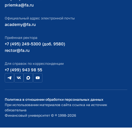
участие в 4 Международном
priemka@fa.ru
Финансовый Университет при
Министерство науки и высшего образования РФ
конкурсе научных работ
Правительстве РФ
аспирантов и студентов
Официальный адрес электронной почты
academy@fa.ru
2022 г.
Проектирование образовательных
2015 г.
Благодарность ректора
программ, направленных на
Приёмная ректора
Финансового университета
+7 (495) 249-5300 (доб. 9580)
использование сквозных цифровых
За активное участие в подготовке и
rector@fa.ru
технологий в профессиональной
проведении VI МНСК
деятельности выпускника
Для справок по корреспонденции
Финансовый Университет при
+7 (499) 943 98 55
Правительстве РФ
2022 г.
Деловой протокол и этикет для
государственных и коммерческих
Политика в отношении обработки персональных данных
организаций
При использовании материалов сайта ссылка на источник
Финансовый Университет при
обязательна
Правительстве РФ
Финансовый университет © ® 1998-2026