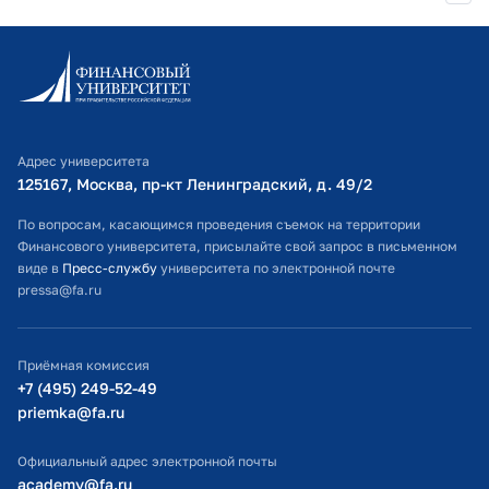
2011 г.
Почетная грамота ВГНА
соответствии с 44-ФЗ и 223-ФЗ
Финансовый Университет при
Информационно-образовательный портал
Правительстве РФ
Личный кабинет поступающего
Библиотечно-информационный комплекс
2022 г.
Опыт разработки и применения
дистанционных образовательных
Адрес университета
Оплата обучения
125167, Москва, пр-кт Ленинградский, д. 49/2​
технологий в высшем образовании
(Astra Linux, LibreOffice)
Расписание занятий
По вопросам, касающимся проведения съемок на территории
Финансовый Университет при
Финансового университета, присылайте свой запрос в письменном
Студенческий офис
Правительстве РФ
виде в
Пресс-службу
университета по электронной почте
pressa@fa.ru
Официальный адрес электронной почты
2020 г.
Контрактная система в сфере
ИТ-поддержка
закупок товаров, работ, услуг для
Приёмная комиссия
обеспечения государственных и
Министерство просвещения РФ
+7 (495) 249-52-49
муниципальных нужд (44-ФЗ)
priemka@fa.ru
Министерство науки и высшего образования РФ
Финансовый Университет при
Правительстве РФ
Официальный адрес электронной почты
academy@fa.ru