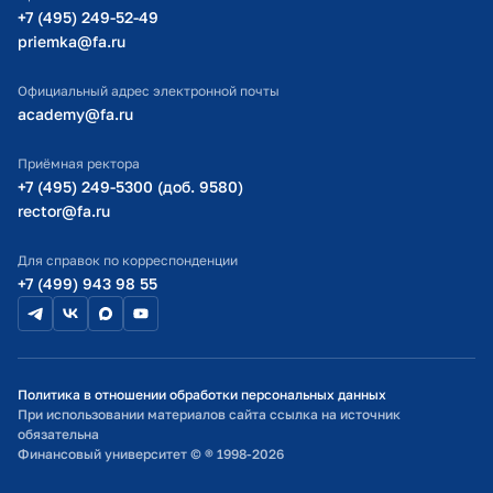
Правительстве РФ
направления "Реклама и связи с
Министерство просвещения РФ
+7 (495) 249-52-49
общественностью"
priemka@fa.ru
Министерство науки и высшего образования РФ
2023 г.
Путь к интеллекту
Официальный адрес электронной почты
2018 г.
Благодарность ректора
Финансовый Университет при
academy@fa.ru
Финансового университета
Правительстве РФ
За высокую ответственность,
Приёмная ректора
профессиональную эффективность
2022 г.
+7 (495) 249-5300 (доб. 9580)
Основы трейдинга
и творческий подход к обеспечению
rector@fa.ru
Финансовый Университет при
учебно-методической работы на
Правительстве РФ
факультете
Для справок по корреспонденции
+7 (499) 943 98 55
2020 г.
Внедрение эффективных
маркетинговых коммуникаций в
работу со студентами поколения Z
Финансовый Университет при
Политика в отношении обработки персональных данных
Правительстве РФ
При использовании материалов сайта ссылка на источник
обязательна
Финансовый университет © ® 1998-2026
2020 г.
Потенциал и инструментарий
применения системы Thomson