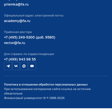
priemka@fa.ru
Министерство науки и высшего образования РФ
2018 г.
Медаль Минобороны России
Официальный адрес электронной почты
"Участнику военной операции в
academy@fa.ru
Сирии"
Приёмная ректора
+7 (495) 249-5300 (доб. 9580)
2013 г.
Благодарность от Открытого
rector@fa.ru
акционерного общества
«Российские железные дороги»
Для справок по корреспонденции
За добросовестный труд на
+7 (499) 943 98 55
железнодорожном транспорте,
большой вклад в развитие системы
внутрикорпоративных
коммуникаций
Политика в отношении обработки персональных данных
При использовании материалов сайта ссылка на источник
обязательна
Финансовый университет © ® 1998-2026