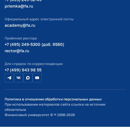
информационном ресурсе org.fa.ru
priemka@fa.ru
для преподавателя Финансового
Министерство науки и высшего образования РФ
университета
Официальный адрес электронной почты
Финансовый Университет при
academy@fa.ru
Правительстве РФ
Приёмная ректора
+7 (495) 249-5300 (доб. 9580)
2022 г.
Деловой протокол и этикет для
rector@fa.ru
государственных и коммерческих
организаций
Для справок по корреспонденции
Финансовый Университет при
+7 (499) 943 98 55
Правительстве РФ
2021 г.
"Бухгалтерский учет: новации и
проблемы отчетного года"
Политика в отношении обработки персональных данных
Московский авиационный институт
При использовании материалов сайта ссылка на источник
(Национальный
обязательна
исследовательскитй университет)
Финансовый университет © ® 1998-2026
"МАИ"