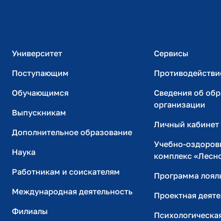
Студенческий офис
Официальный адрес электронной почты
2021 г.
Активное и интерактивное обуч
инновационных подходов
ИТ-поддержка
ФГАОУВПО "Казанский(Приволжс
Университет
Сервисы
Поступающим
Противодействи
2020 г.
IT в учебном процессе универс
Обучающимся
Сведения об об
ФГАОУВПО "Казанский(Приволжс
организации
Выпускникам
Личный кабинет
2020 г.
Международная и региональная 
Дополнительное образование
угроз
Учебно-оздоров
Наука
ФГАОУВПО "Казанский(Приволжс
комплекс «Лесн
Работникам и соискателям
Программа лоял
2019 г.
Цифровые технологии в професс
Международная деятельность
Проектная деяте
работников учреждений высшег
образования
Филиалы
Психологическа