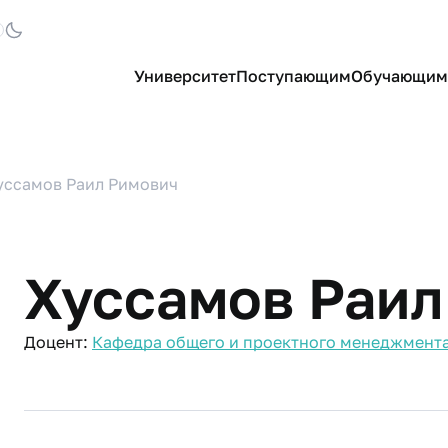
Университет
Поступающим
Обучающим
уссамов Раил Римович
Хуссамов Раил
Доцент:
Кафедра общего и проектного менеджмента