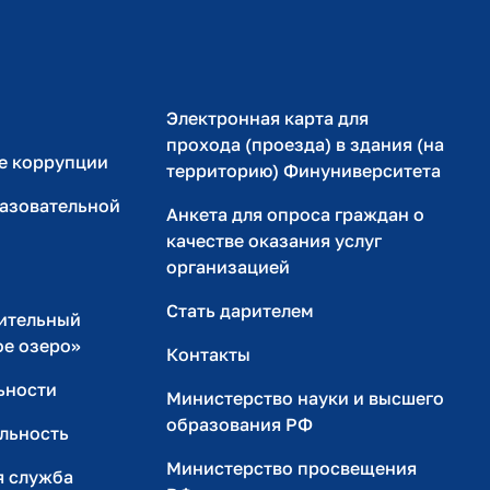
Министерство науки и высшего образования РФ
ение в вузе: вопросы эффективности
кий) федеральный университет"
Электронная карта для
прохода (проезда) в здания (на
е коррупции
территорию) Финуниверситета
итета:прикладные аспекты
разовательной
кий) федеральный университет"
Анкета для опроса граждан о
качестве оказания услуг
организацией
безопасностьв контексте современных вызовов и
Стать дарителем
ительный
кий) федеральный университет"
ое озеро»
Контакты
ьности
Министерство науки и высшего
иональной деятельности научно-педагогических
образования РФ
льность
о образования в условиях цифровизации
Министерство просвещения
я служба