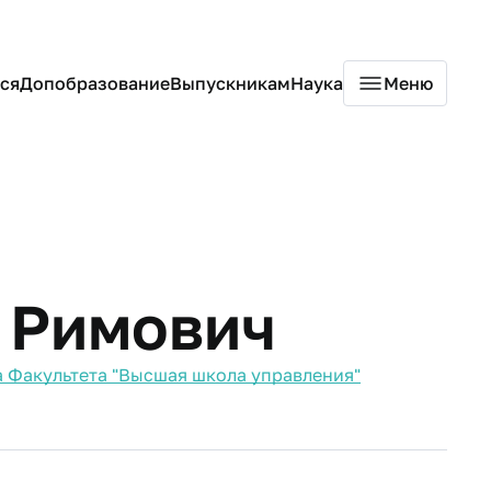
ся
Допобразование
Выпускникам
Наука
Меню
 Римович
 Факультета "Высшая школа управления"