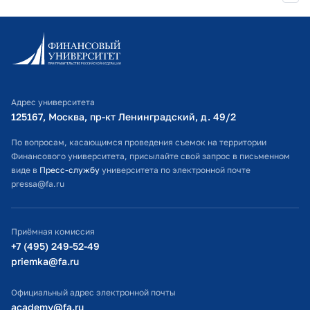
Правительстве РФ
Информационно-образовательный портал
2025 г.
Путь к интеллекту
Личный кабинет поступающего
Финансовый Университет при
Правительстве РФ
Библиотечно-информационный комплекс
Адрес университета
Оплата обучения
2025 г.
Методика обучения РКИ и
125167, Москва, пр-кт Ленинградский, д. 49/2​
общетеоретическим дисциплинам
Расписание занятий
По вопросам, касающимся проведения съемок на территории
на предвузовском этапе обучения"
Финансового университета, присылайте свой запрос в письменном
Финансовый университет при
Студенческий офис
виде в
Пресс-службу
университета по электронной почте
Правительстве Российской
pressa@fa.ru
Официальный адрес электронной почты
Федерации
ИТ-поддержка
Приёмная комиссия
2025 г.
Методика обучения РКИ и
Министерство просвещения РФ
+7 (495) 249-52-49
общетеоретическим дисциплинам
priemka@fa.ru
на предвузовском этапе обучения
Министерство науки и высшего образования РФ
Финансовый Университет при
Официальный адрес электронной почты
Правительстве РФ
academy@fa.ru