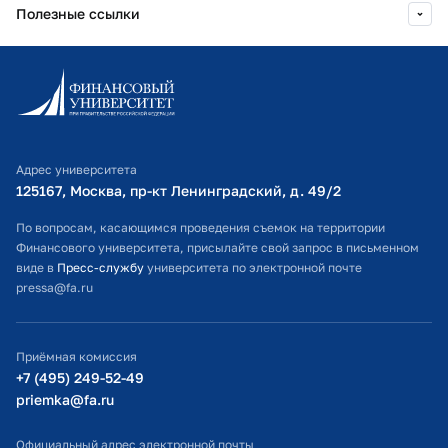
Полезные ссылки
ФГАОУ ВО "Московский
государственный институт
международных отношений
Информационно-образовательный портал
(университет) Министерства
Личный кабинет поступающего
иностранных дел Российской
Федера
Библиотечно-информационный комплекс
Адрес университета
Оплата обучения
125167, Москва, пр-кт Ленинградский, д. 49/2​
2022 г.
Современные тенденции развития
школьного образования: теория и
Расписание занятий
По вопросам, касающимся проведения съемок на территории
лучшие практики
Финансового университета, присылайте свой запрос в письменном
Студенческий офис
ФГАОУ ВО "Московский
виде в
Пресс-службу
университета по электронной почте
государственный институт
pressa@fa.ru
Официальный адрес электронной почты
международных отношений
(университет) Министерства
ИТ-поддержка
иностранных дел Российской
Приёмная комиссия
Федера
Министерство просвещения РФ
+7 (495) 249-52-49
priemka@fa.ru
Министерство науки и высшего образования РФ
2022 г.
"Актуальные проблемы
Официальный адрес электронной почты