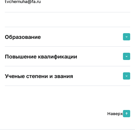
tvchernuha@fa.ru
Образование
2009 г.
Тульский государственный
Повышение квалификации
университет, экономист
Мировая экономика
2022 г.
Разработка электронных курсов в
Ученые степени и звания
LMS Moodle
2003 г.
Тульский государственный
ФГАОУ ВО "Национальный
педагогический университет им.
Кандидат филологических наук
исследовательский
Л.Н. Толстого, учитель немецкого и
технологический университет
английского языков
"МИСиС"
Филология
Наверх
2022 г.
"Современные тенденции развития
школьного образования: теория и
лучние практики"