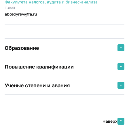
Факультета налогов, аудита и бизнес-анализа
E-mail
aboldyrev@fa.ru
Образование
2001 г.
Саратовский государственный
Повышение квалификации
социально-экономический
университет, экономист-менеджер
2026 г.
Основы информационной
Экономика и управление аграрным
Ученые степени и звания
безопасности. Базовый уровень
производством
Финансовый Университет при
Кандидат экономических наук
Правительстве РФ
2026 г.
Современное управление
Наверх
проектами: реалии, перспективы,
особенности Финансового