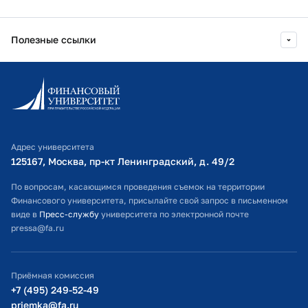
университета
Финансовый Университет при
Полезные ссылки
Правительстве РФ
Информационно-образовательный портал
2025 г.
Концептуальные основы анализа и
статистики
Личный кабинет поступающего
Финансовый Университет при
Библиотечно-информационный комплекс
Правительстве РФ
Адрес университета
Оплата обучения
125167, Москва, пр-кт Ленинградский, д. 49/2​
2025 г.
Экосистема развития компетенций
Расписание занятий
По вопросам, касающимся проведения съемок на территории
профессорско-преподавательского
Финансового университета, присылайте свой запрос в письменном
состава образовательных
Студенческий офис
виде в
Пресс-службу
университета по электронной почте
организаций высшего образования
pressa@fa.ru
Официальный адрес электронной почты
под запросы цифровой экономики
Финансовый Университет при
ИТ-поддержка
Правительстве РФ
Приёмная комиссия
Министерство просвещения РФ
+7 (495) 249-52-49
priemka@fa.ru
2023 г.
Актуальные инструменты