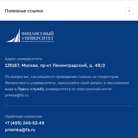
2022 г.
Благодарность Курской областной
Полезные ссылки
2025 г.
Современное управление
Думы
проектами: реалии, особенности,
перспективы
Информационно-образовательный портал
Финансовый Университет при
Личный кабинет поступающего
Правительстве РФ
Библиотечно-информационный комплекс
2025 г.
Экосистема развития компетенций
Адрес университета
Оплата обучения
профессорско-преподавательского
125167, Москва, пр-кт Ленинградский, д. 49/2​
состава образовательных
Расписание занятий
По вопросам, касающимся проведения съемок на территории
организаций высшего образования
Финансового университета, присылайте свой запрос в письменном
под запросы цифровой экономики
Студенческий офис
виде в
Пресс-службу
университета по электронной почте
Финансовый Университет при
pressa@fa.ru
Официальный адрес электронной почты
Правительстве РФ
ИТ-поддержка
Приёмная комиссия
2024 г.
Проблемность кредитов:
Министерство просвещения РФ
+7 (495) 249-52-49
банкротство физических лиц
priemka@fa.ru
Финансовый Университет при
Министерство науки и высшего образования РФ