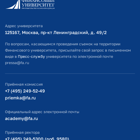
Правительстве РФ
Бакалавр
Личный кабинет поступающего
Физико-математическое
Библиотечно-информационный комплекс
2025 г.
Школа академического
образование
совершенства: искусственный
Адрес университета
Оплата обучения
125167, Москва, пр-кт Ленинградский, д. 49/2​
интеллект. Продвинутый уровень
Финансовый Университет при
Расписание занятий
По вопросам, касающимся проведения съемок на территории
Правительстве РФ
Финансового университета, присылайте свой запрос в письменном
Студенческий офис
виде в
Пресс-службу
университета по электронной почте
pressa@fa.ru
2025 г.
Официальный адрес электронной почты
Актуальные проблемы
противодействия экономическим
ИТ-поддержка
злоупотреблениям в российских
Приёмная комиссия
компаниях
Министерство просвещения РФ
+7 (495) 249-52-49
Финансовый Университет при
priemka@fa.ru
Министерство науки и высшего образования РФ
Правительстве РФ
Официальный адрес электронной почты
academy@fa.ru
2025 г.
Эмоциональный интеллект как
системный элемент
Приёмная ректора
профессиональной компетентности
+7 (495) 249-5300 (доб. 9580)
преподавателя