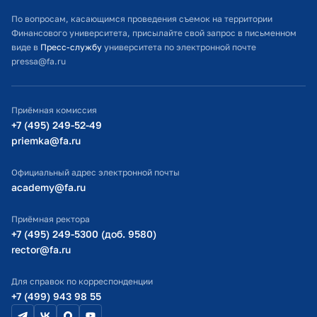
Расписание занятий
По вопросам, касающимся проведения съемок на территории
Финансового университета, присылайте свой запрос в письменном
Студенческий офис
виде в
Пресс-службу
университета по электронной почте
pressa@fa.ru
Официальный адрес электронной почты
ИТ-поддержка
Приёмная комиссия
Министерство просвещения РФ
+7 (495) 249-52-49
priemka@fa.ru
Министерство науки и высшего образования РФ
Официальный адрес электронной почты
academy@fa.ru
Приёмная ректора
+7 (495) 249-5300 (доб. 9580)
rector@fa.ru
Для справок по корреспонденции
+7 (499) 943 98 55