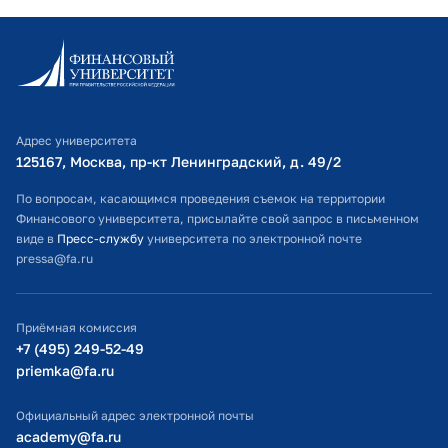
Информационно-образовательный портал
Личный кабинет поступающего
Библиотечно-информационный комплекс
Адрес университета
Оплата обучения
125167, Москва, пр-кт Ленинградский, д. 49/2​
Расписание занятий
По вопросам, касающимся проведения съемок на территории
Финансового университета, присылайте свой запрос в письменном
Студенческий офис
виде в
Пресс-службу
университета по электронной почте
pressa@fa.ru
Официальный адрес электронной почты
ИТ-поддержка
Приёмная комиссия
Министерство просвещения РФ
+7 (495) 249-52-49
priemka@fa.ru
Министерство науки и высшего образования РФ
Официальный адрес электронной почты
academy@fa.ru