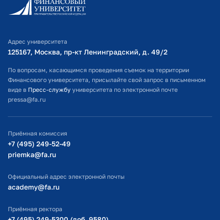
Личный кабинет поступающего
Библиотечно-информационный комплекс
Адрес университета
Оплата обучения
125167, Москва, пр-кт Ленинградский, д. 49/2​
Расписание занятий
По вопросам, касающимся проведения съемок на территории
Финансового университета, присылайте свой запрос в письменном
Студенческий офис
виде в
Пресс-службу
университета по электронной почте
pressa@fa.ru
Официальный адрес электронной почты
ИТ-поддержка
Приёмная комиссия
Министерство просвещения РФ
+7 (495) 249-52-49
priemka@fa.ru
Министерство науки и высшего образования РФ
Официальный адрес электронной почты
academy@fa.ru
Приёмная ректора
+7 (495) 249-5300 (доб. 9580)