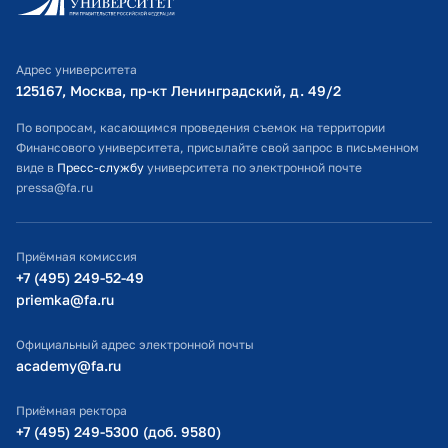
Личный кабинет поступающего
Библиотечно-информационный комплекс
Адрес университета
Оплата обучения
125167, Москва, пр-кт Ленинградский, д. 49/2​
Расписание занятий
По вопросам, касающимся проведения съемок на территории
Финансового университета, присылайте свой запрос в письменном
Студенческий офис
виде в
Пресс-службу
университета по электронной почте
pressa@fa.ru
Официальный адрес электронной почты
ИТ-поддержка
Приёмная комиссия
Министерство просвещения РФ
+7 (495) 249-52-49
priemka@fa.ru
Министерство науки и высшего образования РФ
Официальный адрес электронной почты
academy@fa.ru
Приёмная ректора
+7 (495) 249-5300 (доб. 9580)