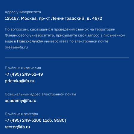
Библиотечно-информационный комплекс
Адрес университета
Оплата обучения
125167, Москва, пр-кт Ленинградский, д. 49/2​
Расписание занятий
По вопросам, касающимся проведения съемок на территории
Финансового университета, присылайте свой запрос в письменном
Студенческий офис
виде в
Пресс-службу
университета по электронной почте
pressa@fa.ru
Официальный адрес электронной почты
ИТ-поддержка
Приёмная комиссия
Министерство просвещения РФ
+7 (495) 249-52-49
priemka@fa.ru
Министерство науки и высшего образования РФ
Официальный адрес электронной почты
academy@fa.ru
Приёмная ректора
+7 (495) 249-5300 (доб. 9580)
rector@fa.ru