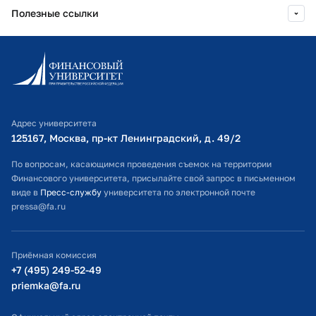
Полезные ссылки
Информационно-образовательный портал
Личный кабинет поступающего
Библиотечно-информационный комплекс
Адрес университета
Оплата обучения
125167, Москва, пр-кт Ленинградский, д. 49/2​
Расписание занятий
По вопросам, касающимся проведения съемок на территории
Финансового университета, присылайте свой запрос в письменном
Студенческий офис
виде в
Пресс-службу
университета по электронной почте
pressa@fa.ru
Официальный адрес электронной почты
ИТ-поддержка
Приёмная комиссия
Министерство просвещения РФ
+7 (495) 249-52-49
priemka@fa.ru
Министерство науки и высшего образования РФ