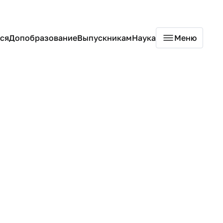
ся
Допобразование
Выпускникам
Наука
Меню