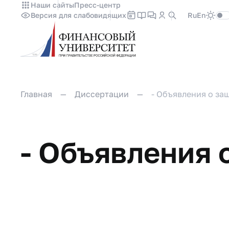
Наши сайты
Пресс-центр
Версия для слабовидящих
Ru
En
Главная
Диссертации
- Объявления о за
- Объявления 