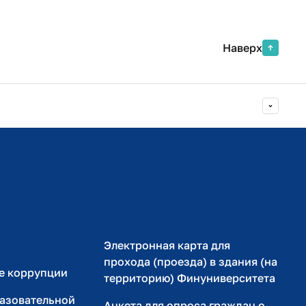
Наверх
Министерство просвещения РФ
Министерство науки и высшего образования РФ
Электронная карта для
прохода (проезда) в здания (на
е коррупции
территорию) Финуниверситета
разовательной
Анкета для опроса граждан о