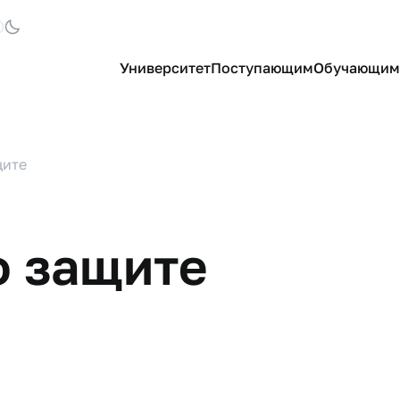
Университет
Поступающим
Обучающим
щите
о защите