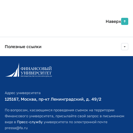
Наверх
Полезные ссылки
Информационно-образовательный портал
Личный кабинет поступающего
Библиотечно-информационный комплекс
Адрес университета
Оплата обучения
125167, Москва, пр-кт Ленинградский, д. 49/2​
Расписание занятий
По вопросам, касающимся проведения съемок на территории
Финансового университета, присылайте свой запрос в письменном
Студенческий офис
виде в
Пресс-службу
университета по электронной почте
pressa@fa.ru
Официальный адрес электронной почты